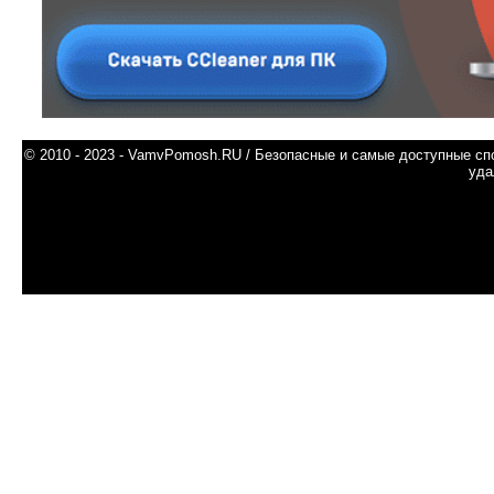
© 2010 - 2023 - VamvPomosh.RU / Безопасные и самые доступные спо
уда