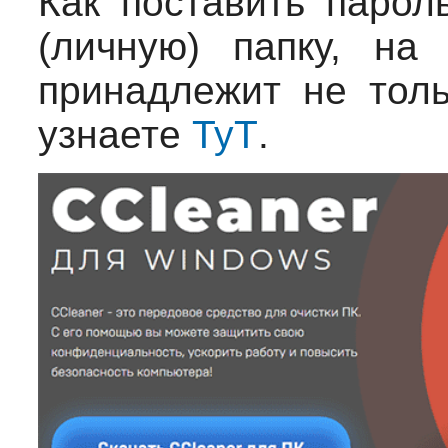
Как поставить парол
(личную) папку, на
принадлежит не толь
узнаете
ТуТ
.