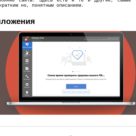
ронние сайты. Здесь есть и те и другие, самые
кратким но, понятным описанием.
иложения