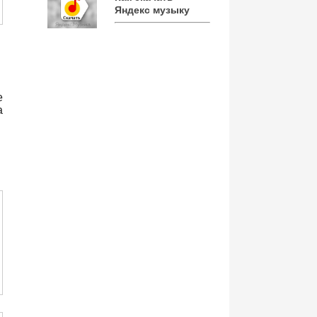
Яндекс музыку
е
а