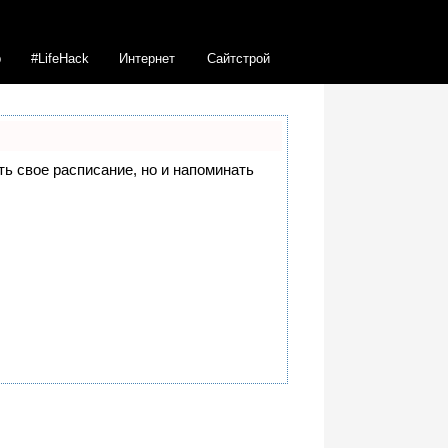
b
#LifeHack
Интернет
Сайтстрой
еть свое расписание, но и напоминать