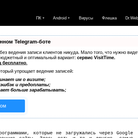
ПК
Android
Вирусы
Флешка
Dr.We
нном Telegram-боте
— без ведения записи клиентов никуда. Мало того, что нужно вид
 бюджетный и оптимальный вариант:
сервис VisitTime.
 бесплатно
.
оторый упрощает ведение записей:
инает им о визите;
кэшбэк и предоплаты;
гает больше зарабатывать;
сом
рограммами, которые не загружались через Google