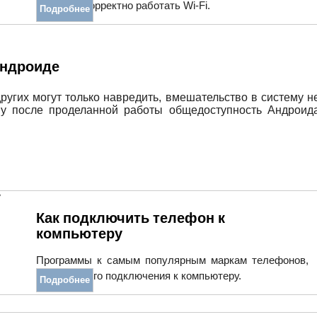
перестал корректно работать Wi-Fi.
Подробнее
Андроиде
других могут только навредить, вмешательство в систему н
му после проделанной работы общедоступность Андроид
Как подключить телефон к
компьютеру
Программы к самым популярным маркам телефонов,
для быстрого подключения к компьютеру.
Подробнее